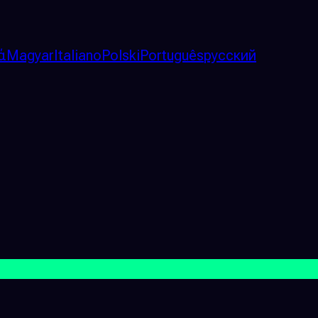
ά
Magyar
Italiano
Polski
Português
русский