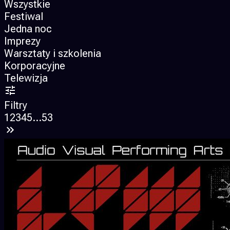
Wszystkie
Festiwal
Jedna noc
Imprezy
Warsztaty i szkolenia
Korporacyjne
Telewizja
Filtry
1
2
3
4
5
...
53