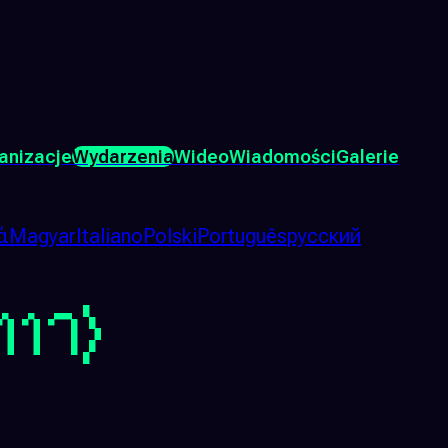
anizacje
Wydarzenia
Wideo
Wiadomości
Galerie
ά
Magyar
Italiano
Polski
Português
русский
117)