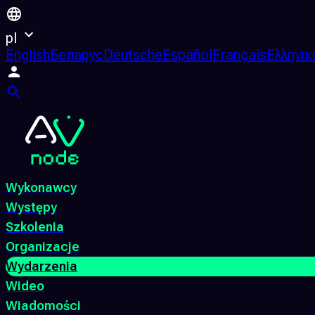
pl
English
Беларус
Deutsche
Español
Français
Ελληνικ
Wykonawcy
Występy
Szkolenia
Organizacje
Wydarzenia
Wideo
Wiadomości