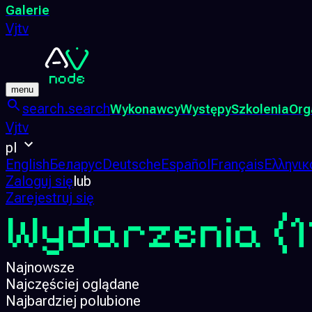
Galerie
Vjtv
menu
search.search
Wykonawcy
Występy
Szkolenia
Org
Vjtv
pl
English
Беларус
Deutsche
Español
Français
Ελληνικ
Zaloguj się
lub
Zarejestruj się
Wydarzenia
(1
Najnowsze
Najczęściej oglądane
Najbardziej polubione