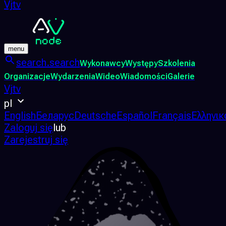
Vjtv
menu
search.search
Wykonawcy
Występy
Szkolenia
Organizacje
Wydarzenia
Wideo
Wiadomości
Galerie
Vjtv
pl
English
Беларус
Deutsche
Español
Français
Ελληνικ
Zaloguj się
lub
Zarejestruj się