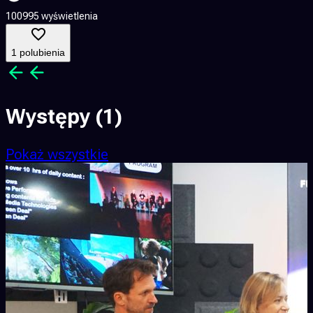
100995 wyświetlenia
1
1 polubienia
Występy
(1)
Pokaż wszystkie