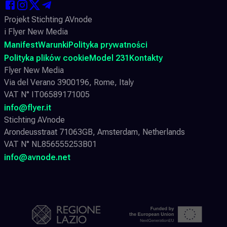
Projekt Stichting AVnode
i Flyer New Media
Manifest
Warunki
Polityka prywatności
Polityka plików cookie
Model 231
Kontakty
Flyer New Media
Via del Verano 3900196, Rome, Italy
VAT N° IT06589171005
info@flyer.it
Stichting AVnode
Arondeusstraat 71063GB, Amsterdam, Netherlands
VAT N° NL856555253B01
info@avnode.net