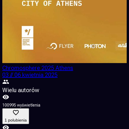
Chromosphere 2025 Athens
03 // 06 kwietnia 2025
Wielu autorów
100995 wyświetlenia
1
1 polubienia