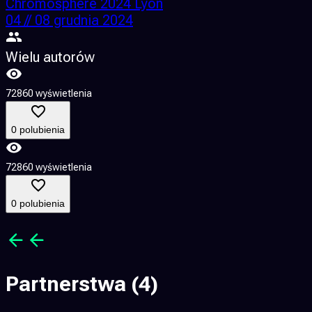
Chromosphere 2024 Lyon
04 // 08 grudnia 2024
Wielu autorów
72860 wyświetlenia
6
0 polubienia
72860 wyświetlenia
6
0 polubienia
Partnerstwa
(4)