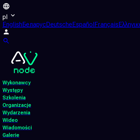
pl
English
Беларус
Deutsche
Español
Français
Ελληνικ
Wykonawcy
Występy
Szkolenia
Organizacje
Wydarzenia
Wideo
Wiadomości
Galerie