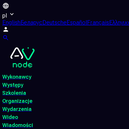
pl
English
Беларус
Deutsche
Español
Français
Ελληνικ
Wykonawcy
Występy
Szkolenia
Organizacje
Wydarzenia
Wideo
Wiadomości