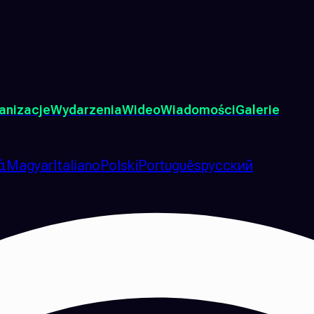
anizacje
Wydarzenia
Wideo
Wiadomości
Galerie
ά
Magyar
Italiano
Polski
Português
русский