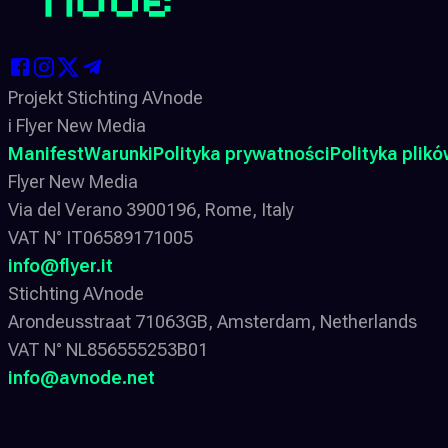
Projekt Stichting AVnode
i Flyer New Media
Manifest
Warunki
Polityka prywatności
Polityka plik
Flyer New Media
Via del Verano 3900196, Rome, Italy
VAT N° IT06589171005
info@flyer.it
Stichting AVnode
Arondeusstraat 71063GB, Amsterdam, Netherlands
VAT N° NL856555253B01
info@avnode.net