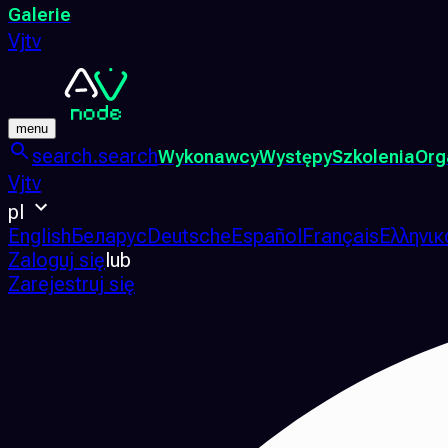
Galerie
Vjtv
menu
search.search
Wykonawcy
Występy
Szkolenia
Org
Vjtv
pl
English
Беларус
Deutsche
Español
Français
Ελληνικ
Zaloguj się
lub
Zarejestruj się