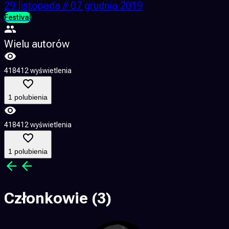
29 listopada // 07 grudnia 2019
Festival
F
Wielu autorów
418412 wyświetlenia
1
1 polubienia
418412 wyświetlenia
1
1 polubienia
Członkowie
(3)