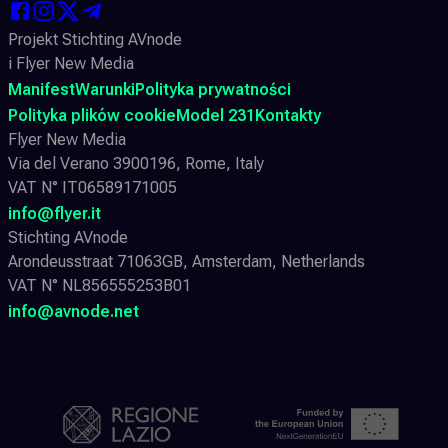
Projekt Stichting AVnode
i Flyer New Media
Manifest
Warunki
Polityka prywatności
Polityka plików cookie
Model 231
Kontakty
Flyer New Media
Via del Verano 3900196, Rome, Italy
VAT N° IT06589171005
info@flyer.it
Stichting AVnode
Arondeusstraat 71063GB, Amsterdam, Netherlands
VAT N° NL856555253B01
info@avnode.net