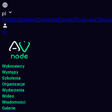
pl
English
Беларус
Deutsche
Español
Français
Ελληνικ
Wykonawcy
Występy
Szkolenia
Organizacje
Wydarzenia
Wideo
Wiadomości
Galerie