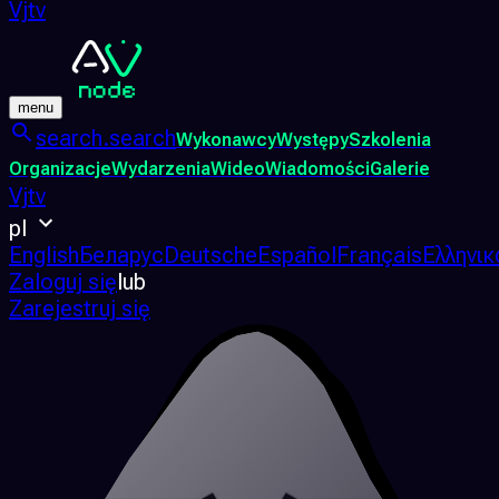
Vjtv
menu
search.search
Wykonawcy
Występy
Szkolenia
Organizacje
Wydarzenia
Wideo
Wiadomości
Galerie
Vjtv
pl
English
Беларус
Deutsche
Español
Français
Ελληνικ
Zaloguj się
lub
Zarejestruj się