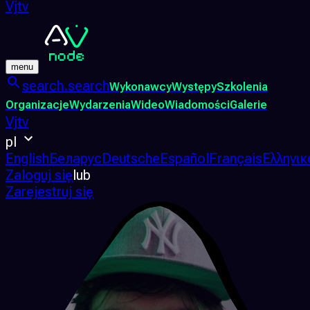
Vjtv
menu
search.search
Wykonawcy
Występy
Szkolenia
Organizacje
Wydarzenia
Wideo
Wiadomości
Galerie
Vjtv
pl
English
Беларус
Deutsche
Español
Français
Ελληνικ
Zaloguj się
lub
Zarejestruj się