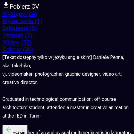
Pobierz CV
Występy
(24)
Wydarzenia
(1)
Szkolenia
(5)
Zespoły
(7)
Wideo
(33)
Galerie
(36)
[Tekst dostępny tylko w języku angielskim] Daniele Penna,
aka Takehiko,
vj, videomaker, photographer, graphic designer, video art,
creative director.
Graduated in technological communication, off-course
architecture student, attended a master in creative animation
at the IED in Turin.
Former teacher of an audiovisual multimedia artistic laboratory
Rozwiń