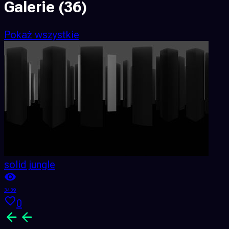
Galerie
(36)
Pokaż wszystkie
solid jungle
3439
3
0