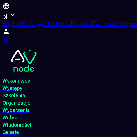
pl
English
Беларус
Deutsche
Español
Français
Ελληνικ
Wykonawcy
Występy
Szkolenia
Organizacje
Wydarzenia
Wideo
Wiadomości
Galerie