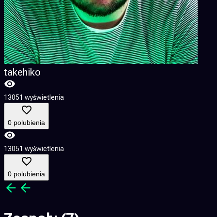
takehiko
13051 wyświetlenia
1
0 polubienia
13051 wyświetlenia
1
0 polubienia