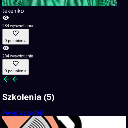
takehiko
284 wyświetlenia
2
0 polubienia
284 wyświetlenia
2
0 polubienia
Szkolenia
(5)
Pokaż wszystkie