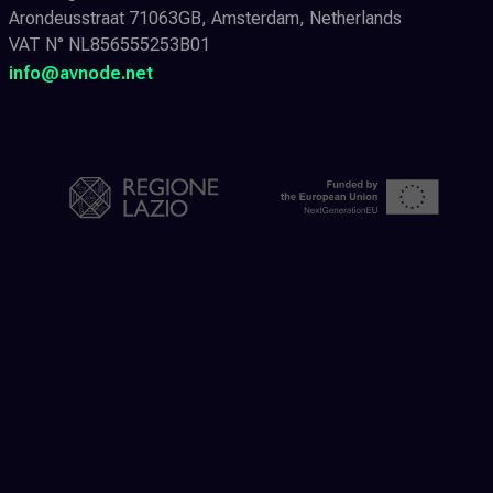
Arondeusstraat 71063GB, Amsterdam, Netherlands
VAT N° NL856555253B01
info@avnode.net